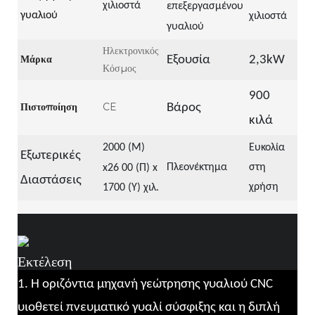
χιλιοστά
επεξεργασμένου
γυαλιού
χιλιοστά
γυαλιού
Ηλεκτρονικός
Μάρκα
Εξουσία
2,3kW
Κόσμος
900
Πιστοποίηση
CE
Βάρος
κιλά
2000 (Μ)
Ευκολία
Εξωτερικές
Πλεονέκτημα
στη
x
26
00 (Π) x
Διαστάσεις
χρήση
1700 (Υ) χιλ.
Εκτέλεση
1. Η οριζόντια μηχανή γεώτρησης γυαλιού CNC
υιοθετεί πνευματικό γυαλί σύσφιξης και η διπλή