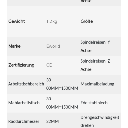
Achse
80
mm
Gewicht
1.2kg
Größe
mm
m
Spindelreisen
Y
Marke
Eworld
15
Achse
Spindelreisen
Z
Zertifizierung
CE
35
Achse
30
Arbeitstischbereich
Maximalbeladung
30
00MM*1500MM
30
Mahlarbeitstisch
Edelstahlblech
1.
00MM*1500MM
Drehgeschwindigkeit
900
Raddurchmesser
22MM
drehen
12