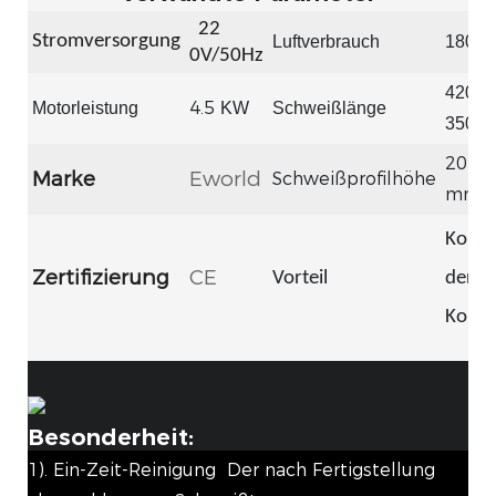
22
Stromversorgung
Luftverbrauch
180 l/
0V/50Hz
420 ~
4.5
Motorleistung
KW
Schweißlänge
3500
20 ~ 
Marke
Eworld
Schweißprofilhöhe
mm
Kontr
Zertifizierung
CE
Vorteil
der
Kontr
Besonderheit:
1). Ein-Zeit-Reinigung Der nach Fertigstellung