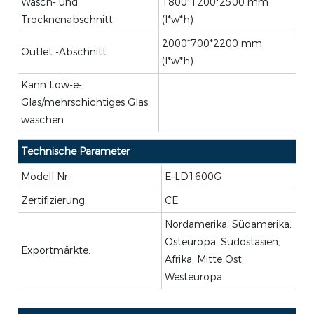
Wasch- und
1800*1200*2500 mm
Trocknenabschnitt
(l*w*h)
2000*700*2200 mm
Outlet -Abschnitt
(l*w*h)
Kann Low-e-
Glas/mehrschichtiges Glas
waschen
Technische Parameter
Modell Nr.:
E-LD1600G
Zertifizierung:
CE
Nordamerika, Südamerika,
Osteuropa, Südostasien,
Exportmärkte:
Afrika, Mitte Ost,
Westeuropa