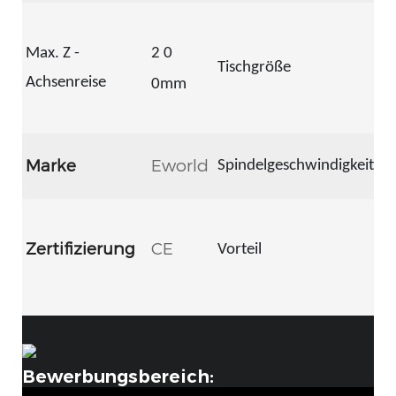
1
Max. Z -
2
0
0
Tischgröße
Achsenreise
0mm
3
0
0
Marke
Eworld
Spindelgeschwindigkeit
U 
Ko
Zertifizierung
CE
Vorteil
d
Ko
Bewerbungsbereich: