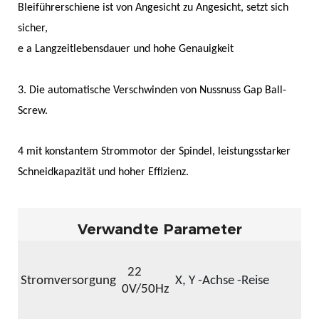
Bleiführerschiene ist von Angesicht zu Angesicht, setzt sich
sicher,
e a Langzeitlebensdauer und hohe Genauigkeit
3. Die automatische Verschwinden von Nussnuss Gap Ball-
Screw.
4 mit konstantem Strommotor der Spindel, leistungsstarker
Schneidkapazität und hoher Effizienz.
Verwandte Parameter
8
22
Stromversorgung
X, Y -Achse -Reise
0
0V/50Hz
5