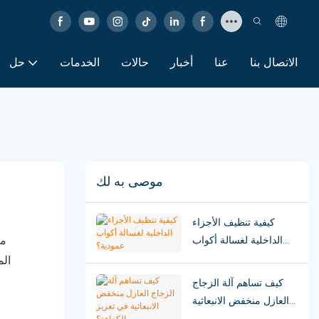
الاتصال بنا
عنا
أخبار
حالات
الخدمات
حل
موصى به لك
كيفية تنظيف الأجزاء
الداخلية لغسالة أكواب
مر
عمودية؟
الم
كيف تساهم آلة الزجاج
العازل منخفض الانبعاثية
في تعزيز الكفاءة؟