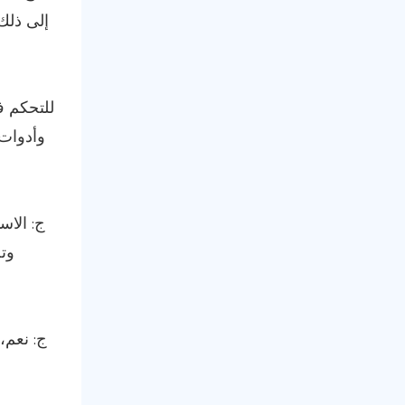
إلى ذلك
وأدوات 
ج: الاس
وتح
ج: نعم،