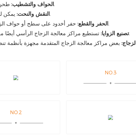
طحن وتلميع وتشطيب حواف الزجاج لجعلها أكثر نعومة ودقة.
الحواف والتشطيب:
يمكن للمعدات المتطورة نقش الأسطح الزجاجية لتعزيز جماليتها.
النقش والنحت:
حفر أخدود على سطح أو حواف الزجاج، ويستخدم عادة في زخرفة الزجاج أو معالجة الأثاث.
الحفر والقطع:
تستطيع مراكز معالجة الزجاج الرأسي أيضًا معالجة زوايا معقدة للتكيف مع متطلبات التصميم المختلفة.
تصنيع الزوايا:
زجاج:
بعض مراكز معالجة الزجاج المتقدمة مجهزة بأنظمة تنظ
NO.3
NO.2