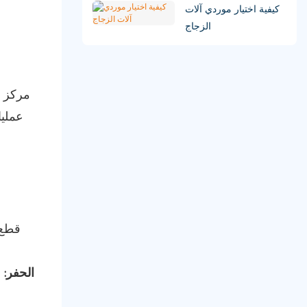
كيفية اختيار موردي آلات
الزجاج
مركز م
عمليا
قطع 
الحفر:
ح