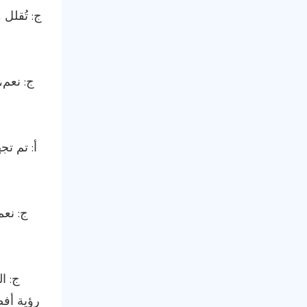
ج: تُقلل
ج: نعم،
أ: تم تج
ج: نعم
ج: ا
رؤية أفض