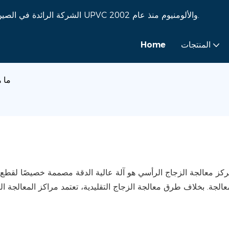
شركة Eworld Machine - الشركة الرائدة في الصين في تصنيع آلات الزجاج وآلات النوافذ UPVC والألومنيوم منذ عام 2002.
المنتجات
Home
ما 
كز معالجة الزجاج الرأسي هو آلة عالية الدقة مصممة خصيصًا لقطع 
عالجة. بخلاف طرق معالجة الزجاج التقليدية، تعتمد مراكز المعالجة 