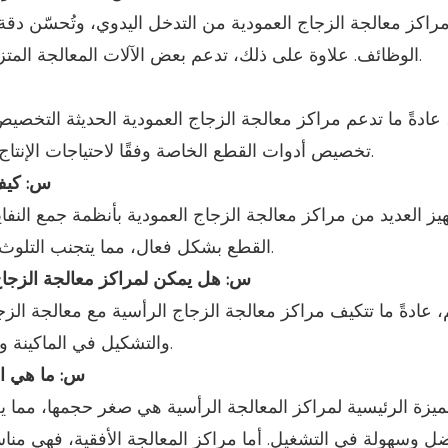
 مراكز معالجة الزجاج العمودية من التدخل اليدوي، وتُحسّن دق
الوظائف. علاوة على ذلك، تدعم بعض الآلات المعالجة المتزامنة بواسطة رؤوس عمل متعددة، مما يزيد من الإنتاجية.
 عادةً ما تدعم مراكز معالجة الزجاج العمودية الحديثة التخ
تخصيص أدوات القطع الخاصة وفقًا لاحتياجات الإنتاج، لتلبية متطلبات معالجة مختلف أنواع المنتجات الزجاجية.
7. س: كي
هيز العديد من مراكز معالجة الزجاج العمودية بأنظمة جمع النفاي
القطع بشكل فعال، مما يتجنب التلوث البيئي ويوفر للشركات حلول فعالة لإعادة تدوير النفايات.
8. س: هل يمكن لمراكز معالجة الزجا
، عادةً ما تتكيف مراكز معالجة الزجاج الرأسية مع معالجة ا
والتشكيل في الماكينة وفقًا لسماكة الزجاج ومادة تصنيعه، لضمان جودة المعالجة.
9. س: ما هي 
لميزة الرئيسية لمراكز المعالجة الرأسية هي صغر حجمها، مما يج
ل وسهولة في التشغيل. أما مراكز المعالجة الأفقية، فهي منا