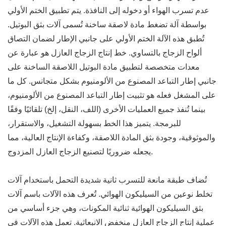
عدم تسرب الهواء أو دخوله إلى النافذة. يتم تطبيق الختم الأولي
بواسطة آلة تضغط مادة لاصقة ساخنة تُسمى آلات بثق البوتيل.
تُطبق هذه الآلة الختم الأولي على جانبي الإطار لضمان التصاق
ألواح الزجاج بالتساوي. خط إنتاج الزجاج العازل هو عبارة عن
معدات متخصصة لتطبيق مادة البوتيل اللاصقة الساخنة على
جانبي إطار التباعد المصنوع من الألومنيوم بشكل متجانس. كل ما
على المشغل فعله هو تثبيت إطار التباعد المصنوع من الألومنيوم،
بينما تُنفذ جميع العمليات الأخرى (اللف، النقل، إلخ) تلقائيًا وفقًا
للبرمجة. يتميز هذا الخط بسهولة التشغيل، والاستقرار،
والموثوقية، وجودة بثق المادة اللاصقة، وكفاءة الإنتاج العالية، مما
يجعله ضروريًا لتصنيع الزجاج العازل المزدوج.
تُضاف طبقة مانعة للتسرب ثانية شديدة التحمل باستخدام آلات
تخلط نوعين من السيليكون الهوائي. تُعرف هذه الآلات باسم آلات
بثق السيليكون الهوائية ثنائية المكونات، وهي جزء أساسي من
عملية إنتاج الزجاج العازل منخفض الانبعاثية. تعمل هذه الآلات في