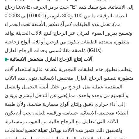
زجاج Low-E، حيث يرمز الحرف "E" إلى الانبعاثية. يبلغ سمك هذه
الطبقة الرقيقة ما بين 100 و300 نانومتر (0.0001 إلى 0.0003
مم). تعمل هذه الطبقات كمرآة تعكس الأشعة تحت الحمراء
وتسمح بمرور الضوء المرئي عبر الزجاج. تُنتج الآلات الحديثة نوافذ
متطورة متعددة الطبقات تتكون من لوحين أو ثلاثة ألواح زجاجية
مُلصقة معًا، تُسمى وحدات الزجاج العازل (IGUs).
آلات إنتاج الزجاج العازل منخفض الانبعاثية
▶
يتطلب تطبيق هذه الطبقات المجهرية بكفاءة عالية استخدام آلات
متطورة لتصنيع الزجاج العازل منخفض الانبعاثية. تتولى هذه الآلات
المتقدمة عملية نقل الزجاج من خلال أتمتة التحميل والغسل
والتجميع في وحدة واحدة، مما يُغني عن التدخل البشري ويؤدي
إلى أداء حراري دقيق وإنتاج ألواح معمارية ضخمة. ولأن طبقة
الطلاء منخفضة الانبعاثية حساسة ورقيقة للغاية، يجب أن تكون
الآلات التي تتعامل مع الزجاج خالية من العيوب ومستقرة.
ولتحقيق ذلك، تتميز هذه الآلات بهياكل ثقيلة تخضع لمعالجات
تخفيف الإجهاد بالاهتزاز والمعالجة الطبيعية. تعمل هذه العملية