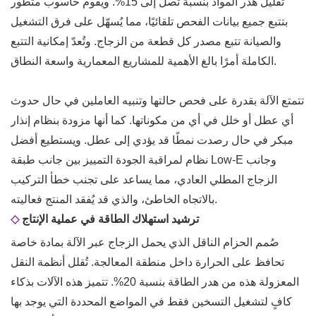
تقليل هدر المواد بنسبة تصل إلى 15%. ويقوم حاسوب متطور
بتتبع جميع بيانات الفحص تلقائيًا، مما يُسهّل على فرق التشغيل
والصيانة تتبع مصدر كل قطعة من الزجاج. وتُعدّ إمكانية التتبع
الكاملة أمرًا بالغ الأهمية للمشاريع المعمارية واسعة النطاق.
تتمتع الآلة بقدرة على فحص حالتها وتنبيه العاملين في حال حدوث
أي عطل أو خلل في أي من مكوناتها. كما أنها مزودة بنظام إنذار
مبكر في حال رصدت نمطًا قد يؤدي إلى عطل. ويستطيع أفضل
نظام لمراقبة الجودة التمييز بين جانب طبقة Low-E وجانب
الزجاج المطلي العادي، مما يساعد على تجنب خطأ التركيب
بالاتجاه الخاطئ، والذي قد يُفقد المنتج فعاليته.
ترشيد استهلاك الطاقة في عملية الإنتاج
◇
صُمم الحزام الناقل الذي يحمل الزجاج عبر الآلة بمادة خاصة
تحافظ على الحرارة داخل منطقة المعالجة. تُقلل أنظمة النقل
المعزولة هذه من هدر الطاقة بنسبة 20%. تتميز هذه الآلات بذكاء
كافٍ لتشغيل التسخين فقط في المواضع المحددة التي يوجد بها