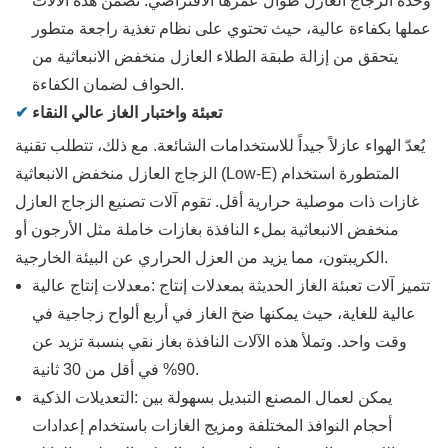
وحدة الزجاج العازل طوال عمرها الافتراضي. تضمن هذه الآلات
عملها بكفاءة عالية، حيث تحتوي على نظام تغذية راجعة متطور
يتحقق من إزالة طبقة الطلاء العازل منخفض الانبعاثية من
الحواف لضمان الكفاءة.
تعبئة واختبار الغاز عالي النقاء
✔
يُعدّ الهواء عازلاً جيداً للاستخدامات الشائعة. مع ذلك، تتطلب تقنية
الزجاج العازل منخفض الانبعاثية (Low-E) المتطورة استخدام
غازات ذات موصلية حرارية أقل. تقوم آلات تصنيع الزجاج العازل
منخفض الانبعاثية بملء النافذة بغازات خاملة مثل الأرجون أو
الكريبتون، مما يزيد من العزل الحراري عن البيئة الخارجية.
تتميز آلات تعبئة الغاز الحديثة بمعدلات إنتاج
معدلات إنتاج عالية:
عالية للغاية، حيث يمكنها ضخ الغاز في أربع ألواح زجاجية في
وقت واحد. وتملأ هذه الآلات النافذة بغاز نقي بنسبة تزيد عن
90% في أقل من 30 ثانية.
يمكن لعمال المصنع التبديل بسهولة بين
التعديلات الذكية:
أحجام النوافذ المختلفة ومزيج الغازات باستخدام إعدادات