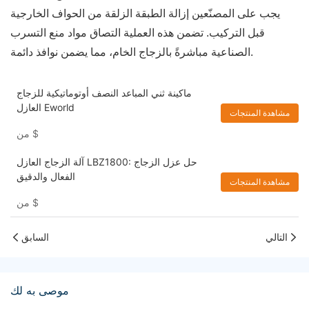
يجب على المصنّعين إزالة الطبقة الزلقة من الحواف الخارجية
قبل التركيب. تضمن هذه العملية التصاق مواد منع التسرب
الصناعية مباشرةً بالزجاج الخام، مما يضمن نوافذ دائمة.
ماكينة ثني المباعد النصف أوتوماتيكية للزجاج
العازل Eworld
مشاهدة المنتجات
$
من
آلة الزجاج العازل LBZ1800: حل عزل الزجاج
الفعال والدقيق
مشاهدة المنتجات
$
من
التالي
السابق
موصى به لك