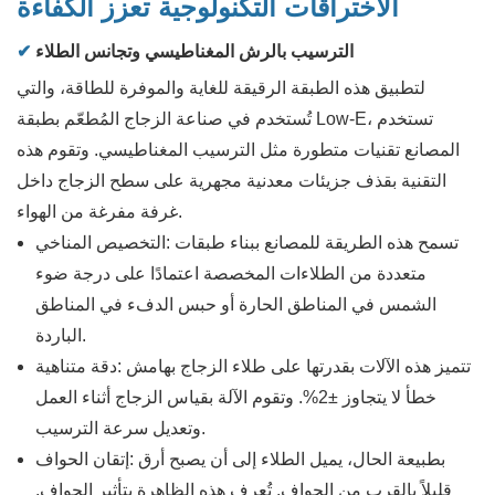
الاختراقات التكنولوجية تعزز الكفاءة
الترسيب بالرش المغناطيسي وتجانس الطلاء
✔
لتطبيق هذه الطبقة الرقيقة للغاية والموفرة للطاقة، والتي
تُستخدم في صناعة الزجاج المُطعّم بطبقة Low-E، تستخدم
المصانع تقنيات متطورة مثل الترسيب المغناطيسي. وتقوم هذه
التقنية بقذف جزيئات معدنية مجهرية على سطح الزجاج داخل
غرفة مفرغة من الهواء.
تسمح هذه الطريقة للمصانع ببناء طبقات
التخصيص المناخي:
متعددة من الطلاءات المخصصة اعتمادًا على درجة ضوء
الشمس في المناطق الحارة أو حبس الدفء في المناطق
الباردة.
تتميز هذه الآلات بقدرتها على طلاء الزجاج بهامش
دقة متناهية:
خطأ لا يتجاوز ±2%. وتقوم الآلة بقياس الزجاج أثناء العمل
وتعديل سرعة الترسيب.
بطبيعة الحال، يميل الطلاء إلى أن يصبح أرق
إتقان الحواف:
قليلاً بالقرب من الحواف. تُعرف هذه الظاهرة بتأثير الحواف.