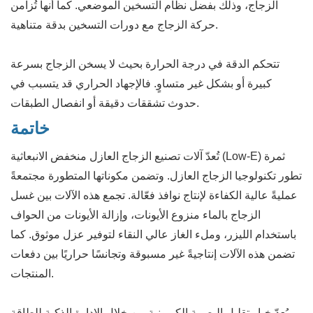
الزجاج، وذلك بفضل نظام التسخين الموضعي. كما أنها تُزامن
حركة الزجاج مع دورات التسخين بدقة متناهية.
تتحكم الدقة في درجة الحرارة بحيث لا يسخن الزجاج بسرعة
كبيرة أو بشكل غير متساوٍ. فالإجهاد الحراري قد يتسبب في
حدوث تشققات دقيقة أو انفصال الطبقات.
خاتمة
تُعدّ آلات تصنيع الزجاج العازل منخفض الانبعاثية (Low-E) ثمرة
تطور تكنولوجيا الزجاج العازل. وتضمن مكوناتها المتطورة مجتمعةً
عمليةً عالية الكفاءة لإنتاج نوافذ فعّالة. تجمع هذه الآلات بين غسل
الزجاج بالماء منزوع الأيونات، وإزالة الأيونات من الحواف
باستخدام الليزر، وملء الغاز عالي النقاء لتوفير عزل موثوق. كما
تضمن هذه الآلات إنتاجيةً غير مسبوقة وتجانسًا حراريًا بين دفعات
المنتجات.
يُعدّ خيار تقليل البصمة الكربونية من خلال الإدارة الذكية للطاقة