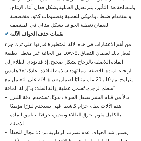
ولمعالجة هذا التأثير، يتم تعديل العملية بشكل فعال أثناء الإنتاج،
واستخدام ضبط ديناميكي للعملية وتصميمات كاثود متخصصة
لضمان تغطية الحواف بشكل مثالي في المنتصف.
تقنيات حذف الحواف الآلية
✔
من أهم الاعتبارات في هذه الآلة المتطورة قدرتها على ترك جزء
من الحافة غير مغطى بطبقة Low-E. يُفعل ذلك لضمان التصاق
المادة اللاصقة بالزجاج بشكل صحيح، إذ قد يؤدي الطلاء إلى
ارتخاء المادة اللاصقة، مما يُهدد سلامة النافذة. عادةً، يُعدّ هامش
يتراوح بين 10 و20 ملم مثاليًا لضمان قدرة الآلة على التعامل مع
سطح الزجاج. تُسمى عملية إزالة الطلاء بـ"إزالة الحافة".
بدلاً من قيام البشر بصقل الحواف يدويًا، تستخدم
دقة الليزر:
هذه الآلات نظام حزام كاشط. فهي تستخدم ليزرًا مؤتمتًا
بالكامل يقوم بحرق الطلاء وتبخيره حرفيًا لتطبيق المادة
اللاصقة.
يضمن شد الحواف عدم تسرب الرطوبة من
لا مجال للخطأ: