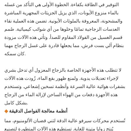
التوفير في الطاقة بكفاءة. الخطوة الأولى هي التأكد من غسله
بالماء منزوع الأيونات، الذي يزيل الجزيئات المجهرية المباشرة
والمشحونة، المعروفة بالملوثات الأيونية. تضمن هذه العملية نقاء
العدسات الزجاجية تمامًا وخلوها من أي شوائب كيميائية. صُمم
قسم الغسيل من الفولاذ المقاوم للصدأ. وتأتي هذه الآلات مزودة
بنظام آلي بست فرش، مما يجعلها قادرة على غسل الزجاج مهما
كان سمكه.
لا تتطلب هذه الأجهزة الخاصة بالزجاج المعزول أي تدخل بشري
لإجراء تعديلات يدوية. ولمنع ظهور بقع الماء، زُودت هذه الآلات
بشفرات هوائية عالية السرعة وأنظمة تسخين إشعاعي. وتستخدم
هذه الأجهزة دفعات من الهواء الساخن لإزالة الماء من الزجاج
بشكل كامل.
أنظمة معالجة الفواصل الدقيقة
◆
تُستخدم محركات سيرفو عالية الدقة لثني قضبان الألومنيوم، مما
يُنتج زوايا متينة للغاية. تستطيع هذه الآلات المتطورة لتصنيع