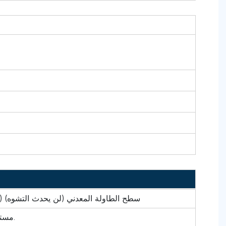
سطح الطاولة المعدني (لن يحدث التشوه) (النعومة ± 
مستورد من اليابان وسويسرا.