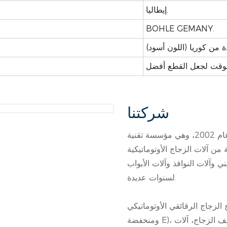
إيطاليا.
BOHLE GEMANY.
شركتنا
شركة شاندونغ إيوورلد للآلات المحدودة تأسست في عام 2002، وهي مؤسسة تقنية
 آلات الزجاج الأوتوماتيكية
ي وآلات النوافذ وآلات الأبواب
لسنوات عديدة.
الرقائقي الأوتوماتيكي (أشكال مختلفة
ومنخفضة E)، خط إنتاج الزجاج العازل الأوتوماتيكي، آلات غسل وتجفيف الزجاج، آلات