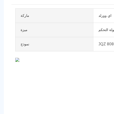
اي وورلد
ماركة
لة التحكم
ميزة
JQZ 808
نموذج