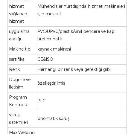
hizmet
Mühendisler Yurtdışında hizmet makineleri
sağlanan
için mevcut
hizmet
uygulama
PVC/UPVC/plastik/vinil pencere ve kapı
aralığı
üretim hattı
Makine tipi
kaynak makinesi
sertifika
CE&ISO
Renk
Herhangi bir renk veya gerektiği gibi
Düğme ve
özelleştirilmiş
İletişim
Program
PLC
Kontrolü
sürüş
pnömatik sürüş
sistemleri
Max.Welding