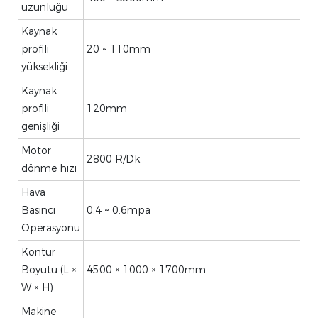
uzunluğu
Kaynak
profili
20 ~ 110mm
yüksekliği
Kaynak
profili
120mm
genişliği
Motor
2800 R/Dk
dönme hızı
Hava
Basıncı
0.4 ~ 0.6mpa
Operasyonu
Kontur
Boyutu (L ×
4500 × 1000 × 1700mm
W × H)
Makine