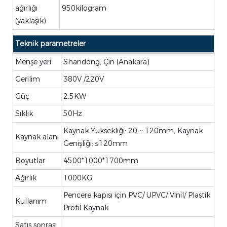
ağırlığı
950kilogram
(yaklaşık)
Teknik parametreler
Menşe yeri
Shandong, Çin (Anakara)
Gerilim
380V /220V
Güç
2.5KW
Sıklık
50Hz
Kaynak Yüksekliği: 20 ~ 120mm, Kaynak
Kaynak alanı
Genişliği: ≤120mm
Boyutlar
4500*1000*1700mm
Ağırlık
1000KG
Pencere kapısı için PVC/ UPVC/ Vinil/ Plastik
Kullanım
Profil Kaynak
Satış sonrası