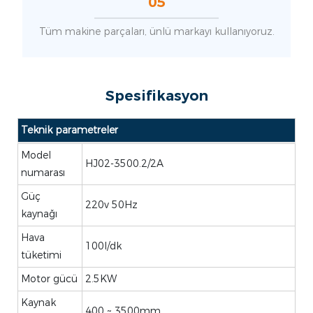
05
Tüm makine parçaları, ünlü markayı kullanıyoruz.
Spesifikasyon
Teknik parametreler
Model
HJ02-3500.2/2A
numarası
Güç
220v 50Hz
kaynağı
Hava
100l/dk
tüketimi
Motor gücü
2.5KW
Kaynak
400 ~ 3500mm