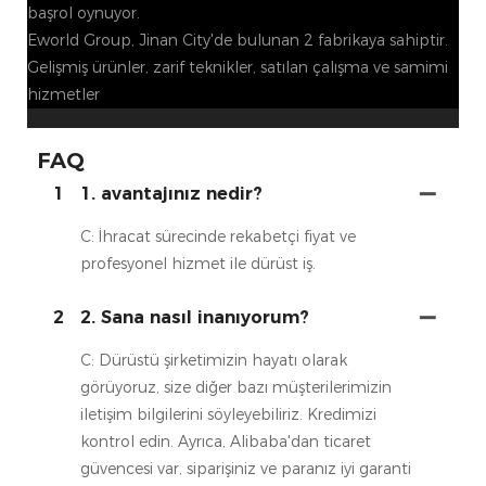
başrol oynuyor.
Eworld Group, Jinan City'de bulunan 2 fabrikaya sahiptir.
Gelişmiş ürünler, zarif teknikler, satılan çalışma ve samimi
hizmetler
FAQ
1
1. avantajınız nedir?
C: İhracat sürecinde rekabetçi fiyat ve
profesyonel hizmet ile dürüst iş.
2
2. Sana nasıl inanıyorum?
C: Dürüstü şirketimizin hayatı olarak
görüyoruz, size diğer bazı müşterilerimizin
iletişim bilgilerini söyleyebiliriz. Kredimizi
kontrol edin. Ayrıca, Alibaba'dan ticaret
güvencesi var, siparişiniz ve paranız iyi garanti