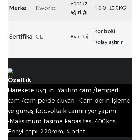
Vantuz
Marka
Eworld
1
0-
0KG
0
15
ağırlığı
Kontrolü
Sertifika
CE
Avantaj
Kolaylaştırın
Özellik
Harekete uygun Yalıtım cam /temperli
cam /cam perde duvarı, -Cam derin işleme
ve güneş fotovoltaik camın yer yapımı
-Maksimum taşıma kapasitesi 400kgs
Enayi çapı: 220mm, 4 adet.