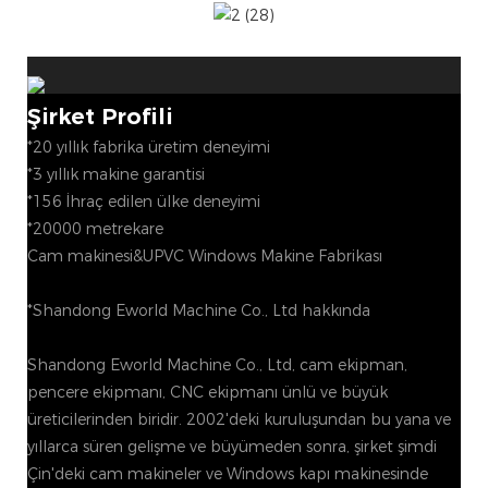
Şirket Profili
*20 yıllık fabrika üretim deneyimi
*3 yıllık makine garantisi
*156 İhraç edilen ülke deneyimi
*20000 metrekare
Cam makinesi&UPVC Windows Makine Fabrikası
*Shandong Eworld Machine Co., Ltd hakkında
Shandong Eworld Machine Co., Ltd, cam ekipman,
pencere ekipmanı, CNC ekipmanı ünlü ve büyük
üreticilerinden biridir. 2002'deki kuruluşundan bu yana ve
yıllarca süren gelişme ve büyümeden sonra, şirket şimdi
Çin'deki cam makineler ve Windows kapı makinesinde