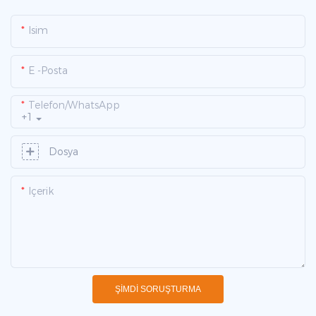
Isim
E -posta
Telefon/WhatsApp
+1
Dosya
Içerik
ŞIMDI SORUŞTURMA