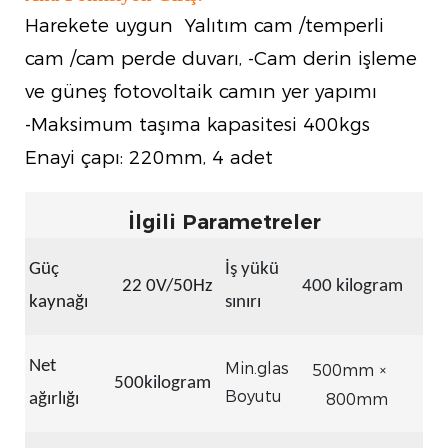
Harekete uygun Yalıtım cam /temperli
cam /cam perde duvarı, -Cam derin işleme
ve güneş fotovoltaik camın yer yapımı
-Maksimum taşıma kapasitesi 400kgs
Enayi çapı: 220mm, 4 adet
İlgili Parametreler
Güç
İş yükü
22
0V/50Hz
400 kilogram
kaynağı
sınırı
Net
Min.glas
500mm ×
500kilogram
Boyutu
ağırlığı
800mm