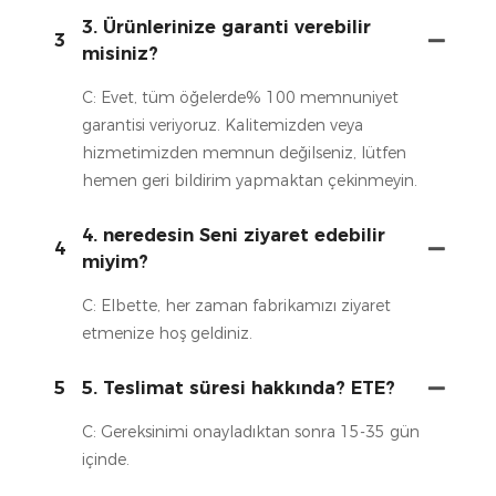
3. Ürünlerinize garanti verebilir
3
misiniz?
C: Evet, tüm öğelerde% 100 memnuniyet
garantisi veriyoruz. Kalitemizden veya
hizmetimizden memnun değilseniz, lütfen
hemen geri bildirim yapmaktan çekinmeyin.
4. neredesin Seni ziyaret edebilir
4
miyim?
C: Elbette, her zaman fabrikamızı ziyaret
etmenize hoş geldiniz.
5
5. Teslimat süresi hakkında? ETE?
C: Gereksinimi onayladıktan sonra 15-35 gün
içinde.