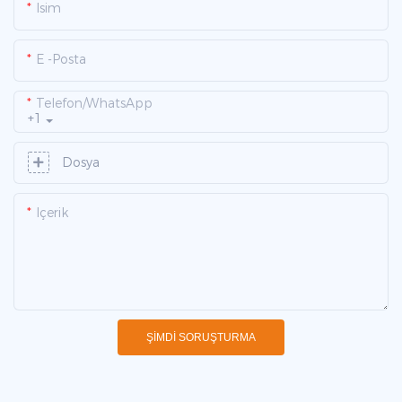
Isim
E -posta
Telefon/WhatsApp
+1
Dosya
Içerik
ŞIMDI SORUŞTURMA