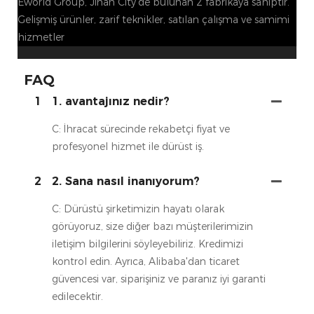
Eworld Group, Jinan City'de bulunan 2 fabrikaya sahiptir.
Gelişmiş ürünler, zarif teknikler, satılan çalışma ve samimi
hizmetler
FAQ
1
1. avantajınız nedir?
C: İhracat sürecinde rekabetçi fiyat ve
profesyonel hizmet ile dürüst iş.
2
2. Sana nasıl inanıyorum?
C: Dürüstü şirketimizin hayatı olarak
görüyoruz, size diğer bazı müşterilerimizin
iletişim bilgilerini söyleyebiliriz. Kredimizi
kontrol edin. Ayrıca, Alibaba'dan ticaret
güvencesi var, siparişiniz ve paranız iyi garanti
edilecektir.