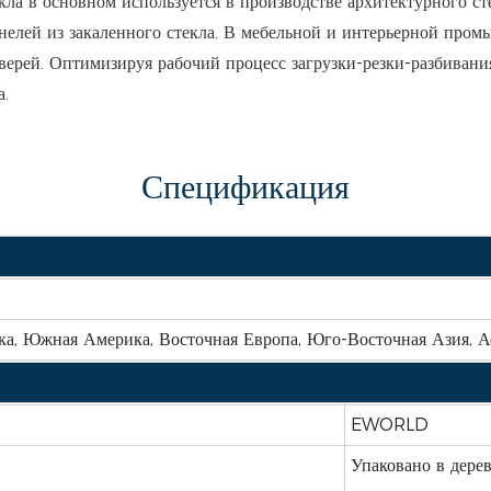
кла в основном используется в производстве архитектурного ст
нелей из закаленного стекла. В мебельной и интерьерной пром
верей. Оптимизируя рабочий процесс загрузки-резки-разбивани
а.
Спецификация
а, Южная Америка, Восточная Европа, Юго-Восточная Азия, А
EWORLD
Упаковано в дере