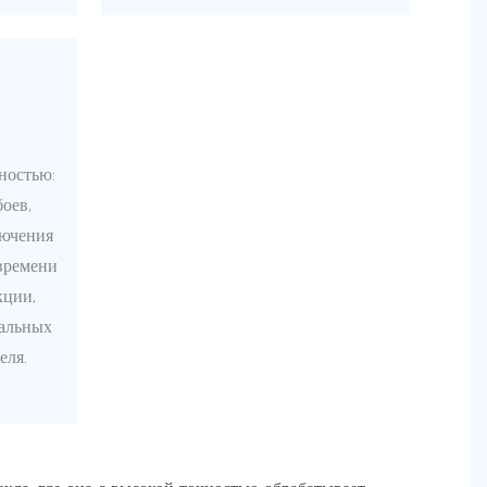
ностью:
оев,
лючения
времени
кции,
еальных
еля.