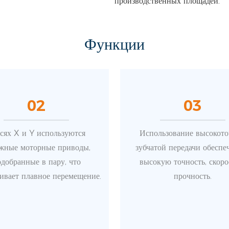
производственных площадей.
Функции
02
03
сях X и Y используются
Использование высокот
жные моторные приводы,
зубчатой ​​передачи обеспе
добранные в пару, что
высокую точность, скоро
ивает плавное перемещение.
прочность.