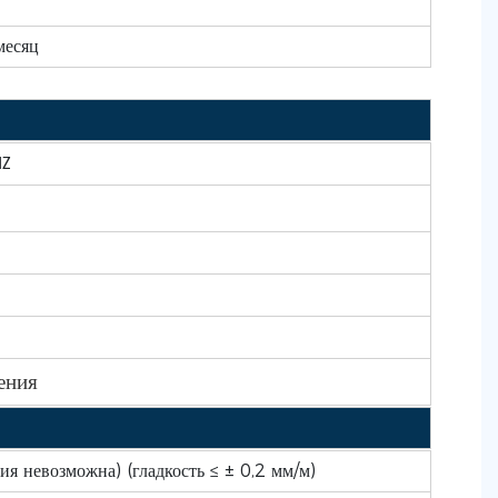
месяц
HZ
ения
я невозможна) (гладкость ≤ ± 0,2 мм/м)