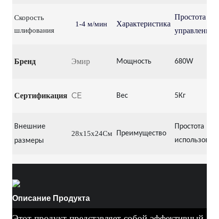
Простота
Скорость
Характеристика
1-4 м/мин
шлифования
управления
Бренд
Эмир
Мощность
680W
Сертификация
CE
Вес
5Кг
Внешние
Простота
28x15x24См
Преимущество
использован
размеры
Описание Продукта
Этот продукт представляет собой эффективный,