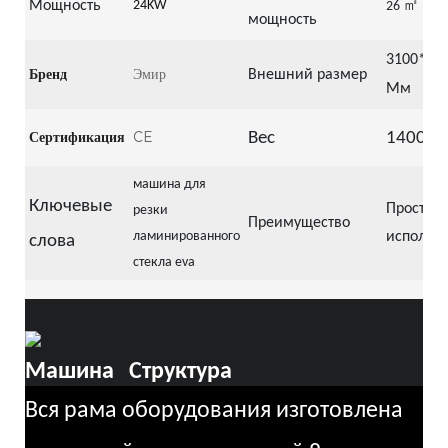
㎡
Мощность
24KW
/ци
26
мощность
3100*23
Бренд
Эмир
Внешний размер
Мм
Сертификация
CE
Вес
1400Кг
машина для
Ключевые
Простота
резки
Преимущество
ламинированного
использ
слова
стекла eva
Машина
Структура
Вся рама оборудования изготовлена ​​