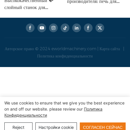
Высококачественный 4-
производителя: печь для
слойный станок для
четырехслойного
ламинирования стекла EVA
ламинирования стекла из
размером 3600*2400 мм с
ЭВА.
длительным сроком службы.
Авторское право © 2024
eworldmachinery.com
|
Карта сайта
|
Политика конфиденциальности
We use cookies to ensure that we give you the best experience
on and off our website. please review our
Политика
Конфиденциальности
Reject
Настройки cookie
СОГЛАСЕН СЕЙЧАС