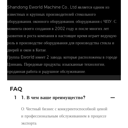
Shandong Eworld Machine Co., Ltd является одним из
известных и крупных производителей стекольного
оборудования, оконного оборудования, оборудования с ЧПУ. С
момента своего создания в 2002 году и после многих лет
развития и роста компания в настоящее время играет ведущую
роль в производстве оборудования для производства стекла и
дверей и окон в Китае.
Группа Eworld имеет 2 завода, которые расположены в городе
Цзинань. Передовые продукты, изысканные технологии,
проданная работа и радушное обслуживание.
FAQ
1
1. В чем ваше преимущество?
О: Честный бизнес с конкурентоспособной ценой
и профессиональным обслуживанием в процессе
экспорта.