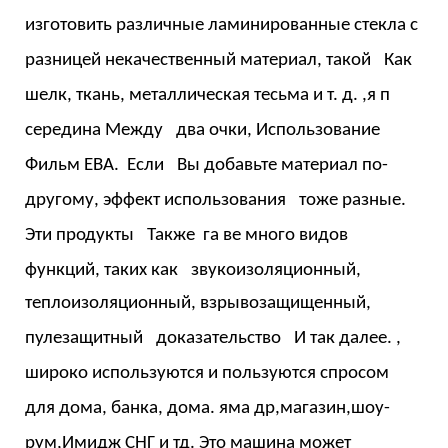
изготовить различные ламинированные стекла с
разницей
некачественный материал, такой
Как
шелк, ткань, металлическая тесьма и т. д.
,я
п
середина
Между
два
очки,
Использование
Фильм ЕВА.
Если
Вы
добавьте материал по-
другому, эффект использования
тоже разные.
Эти продукты
Также
га
ве
много видов
функций, таких как
звукоизоляционный,
теплоизоляционный, взрывозащищенный,
пулезащитный
доказательство
И так далее.
,
широко используются и пользуются спросом
для дома, банка, дома.
яма
др,магазин,шоу-
рум,Имидж СНГ и тд.
Это
машина может