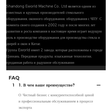
Shandong Eworld Machine Co., Ltd является одним из
известных и крупных производителей стекольного
оборудования, оконного оборудования, оборудования с ЧПУ. С
момента своего создания в 2002 году и после многих лет
развития и роста компания в настоящее время играет ведущую
роль в производстве оборудования для производства стекла и
дверей и окон в Китае.
Группа Eworld имеет 2 завода, которые расположены в городе
Цзинань. Передовые продукты, изысканные технологии,
проданная работа и радушное обслуживание.
FAQ
1
1. В чем ваше преимущество?
О: Честный бизнес с конкурентоспособной ценой
и профессиональным обслуживанием в процессе
экспорта.