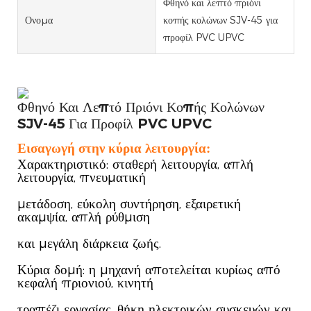
Φθηνό και λεπτό πριόνι
Ονομα
κοπής κολώνων SJV-45 για
προφίλ PVC UPVC
Φθηνό Και Λεπτό Πριόνι Κοπής Κολώνων
SJV-45 Για Προφίλ PVC UPVC
Εισαγωγή στην κύρια λειτουργία:
Χαρακτηριστικό: σταθερή λειτουργία, απλή
λειτουργία, πνευματική
μετάδοση, εύκολη συντήρηση, εξαιρετική
ακαμψία, απλή ρύθμιση
και μεγάλη διάρκεια ζωής.
Κύρια δομή: η μηχανή αποτελείται κυρίως από
κεφαλή πριονιού, κινητή
τραπέζι εργασίας, θήκη ηλεκτρικών συσκευών και