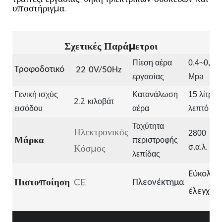
υποστήριγμα.
Σχετικές Παράμετροι
Πίεση αέρα
0,4~0,6
Τροφοδοτικό
22
0V/50Hz
εργασίας
Mpa
Γενική ισχύς
Κατανάλωση
15 λίτρα/
2.2
κιλοβάτ
εισόδου
αέρα
λεπτό
Ταχύτητα
Ηλεκτρονικός
2800
Μάρκα
περιστροφής
Κόσμος
σ.α.λ.
λεπίδας
Εύκολος
Πιστοποίηση
CE
Πλεονέκτημα
έλεγχος