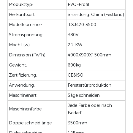
Produkttyp:
PVC -Profil
Herkunftsort:
Shandong, China (Festland)
Modellnummer:
LSJ420-3500
Stromspannung:
380V
Macht (w):
2.2 KW
Dimension (l*w*h):
4000X900X1500mm
Gewicht:
600kg
Zertifizierung:
CE&ISO
Anwendung:
Fenstertürproduktion
Maschinenart:
Säge schneiden
Jede Farbe oder nach
Maschinenfarbe:
Bedarf
Doppelschneidlänge:
3500mm
Dicke schneiden:
125mm