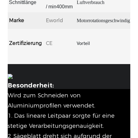
Schnittlänge
Luftverbrauch
/ min400mm
Marke
Eworld
Motorrotationsgeschwindigkeit
Zertifizierung
CE
Vorteil
Besonderheit:
Wird zum Schneiden von
Aluminiumprofilen verwendet.
1. Das lineare Leitpaar sorgte für eine
stetige Verarbeitungsgenauigkeit.
2 Sägeblatt dreht sich aufgrund der