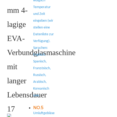
lediglich
Temperatur
und Zeit
eingeben (wir
stellen eine
Datenliste zur
Verfügung).
Sprachen:
Englisch,
Spanisch,
Französisch,
Russisch,
Arabisch,
Koreanisch
usw.
NO.5
Umluftgebläse: