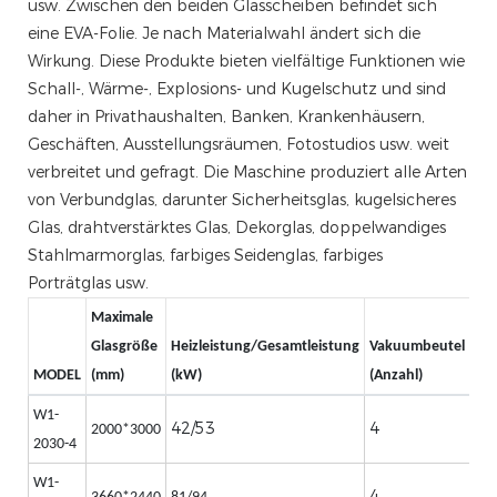
usw. Zwischen den beiden Glasscheiben befindet sich
eine EVA-Folie. Je nach Materialwahl ändert sich die
Wirkung. Diese Produkte bieten vielfältige Funktionen wie
Schall-, Wärme-, Explosions- und Kugelschutz und sind
daher in Privathaushalten, Banken, Krankenhäusern,
Geschäften, Ausstellungsräumen, Fotostudios usw. weit
verbreitet und gefragt. Die Maschine produziert alle Arten
von Verbundglas, darunter Sicherheitsglas, kugelsicheres
Glas, drahtverstärktes Glas, Dekorglas, doppelwandiges
Stahlmarmorglas, farbiges Seidenglas, farbiges
Porträtglas usw.
Maximale
Glasgröße
Heizleistung/Gesamtleistung
Vakuumbeutel
Ge
MODEL
(mm)
(kW)
(Anzahl)
(An
W1-
42/53
4
4
2000*3000
2030-4
W1-
4
4