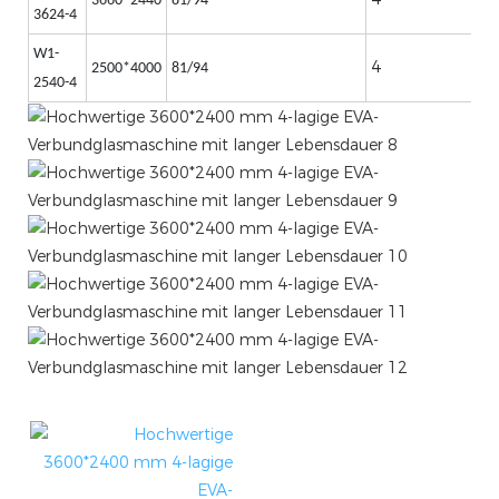
3660*2440
81/94
3624-4
W1-
4
6
2500*4000
81/94
2540-4