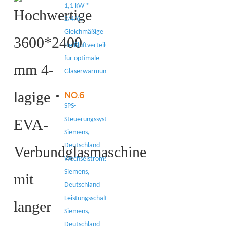
1,1 kW *
2/4/6:
Gleichmäßige
Heißluftverteilung
für optimale
Glaserwärmung.
NO.6
SPS-
Steuerungssystem:
Siemens,
Deutschland
Wechselstromschütz:
Siemens,
Deutschland
Leistungsschalter:
Siemens,
Deutschland