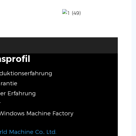
profil
oduktionserfahrung
arantie
der Erfahrung
r
Windows Machine Factory
d Machine Co., Ltd.