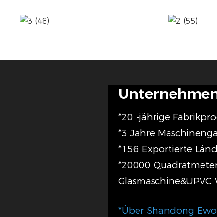
Unternehmens
*20 -jährige Fabrikpr
*3 Jahre Maschineng
*156 Exportierte Län
*20000 Quadratmete
Glasmaschine&UPVC 
*Über Shandong Eworl