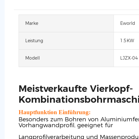
Marke
Eworld
Leistung
1.5KW
Modell
LJZX-04
Meistverkaufte Vierkopf-
Kombinationsbohrmasch
Hauptfunktion Einführung:
Besonders zum Bohren von Aluminiumfen
Vorhangwandprofil, geeignet für
Langprofilverarbeitung und Massenproduk