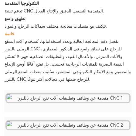
التكنولوجيا المتقدمة
تدعم تقنية CNC المتقدمة التشغيل الدقيق والإنتاج الفعال.
تطبيق واسع
تتكيف مع متطلبات معالجة مختلف سماكات الزجاج والمواد.
خاتمة
بفضل دقة المعالجة العالية وتعدد استخداماتها، تُستخدم آلات السفع
الرملي بالليزر CNC للزجاج على نطاق واسع في الديكور المعماري،
والأثاث المنزلي، والأعمال الفنية، والتطبيقات الصناعية. فهي لا تُحسّن
القيمة البصرية للمنتجات الزجاجية فحسب، بل تفتح آفاقًا أوسع للإبداع
والتصميم. ومع الابتكار التكنولوجي المستمر، ستُثبت معدات السفع الرملي
بالليزر CNC للزجاج قيمتها في مجالات أكثر تنوعًا.