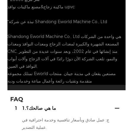
ماكينة زجاج&مصنع ماكينات نوافذ upvc
*نبذة عن شركة Shandong Eworld Machine Co., Ltd
Shandong Eworld Machine Co., Ltd هي واحدة من الشركات
المصنعة الشهيرة والكبيرة لمعدات الزجاج ومعدات النوافذ ومعدات
CNC. منذ إنشائها في عام 2002، وبعد سنوات عديدة من التطوير
والنمو، تلعب الشركة الآن دورًا رائدًا في آلات الزجاج وآلات أبواب
النوافذ في الصين.
تمتلك مجموعة Eworld مصنعين يقعان في مدينة جينان. منتجات
متقدمة وتقنيات رائعة وأعمال مباعة وخدمات ودية
FAQ
1.ما هي صالحك؟
1
ج: عمل صادق وبأسعار تنافسية وخدمة احترافية في
عملية التصدير.