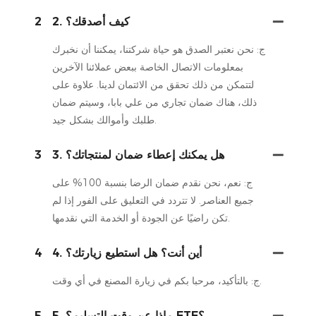
2. كيف أصدقك؟
2
ج: نحن نعتبر الصدق هو حياة شركتنا، يمكننا أن نخبرك
بمعلومات الاتصال الخاصة ببعض عملائنا الآخرين
لتتمكن من ذلك تحقق من الائتمان لدينا. علاوة على
ذلك، هناك ضمان تجاري من علي بابا، وسيتم ضمان
طلبك وأموالك بشكل جيد.
3. هل يمكنك إعطاء ضمان لمنتجاتك؟
3
ج: نعم، نحن نقدم ضمان الرضا بنسبة 100% على
جميع العناصر. لا تتردد في التعليق على الفور إذا لم
تكن راضيًا عن الجودة أو الخدمة التي نقدمها.
4. أين أنت؟ هل استطيع زيارتك؟
4
ج: بالتأكيد، مرحبا بكم في زيارة المصنع في أي وقت.
5. ماذا عن وقت التسليم؟ ETE؟
5