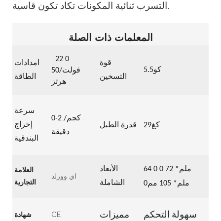
التسرب ثنائية المكونات تكاد تكون قاسية.
المعلمات ذات الصلة
22
0
قوة
امدادات
كو5.5
فولت/50
التسخين
الطاقة
هرتز
سرعة
كجم/
0-2
إخراج
كغ29
قدرة الطبل
دقيقة
البندقية
0 ملم*
72
0
64
الأبعاد
العلامة
اي وورلد
التجارية
الشاملة
ملم*
105
مم0
CE
شهادة
سهولة التحكم
مميزات