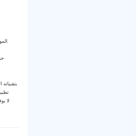
الموثوقية والاستقرار: تعمل المعدات بثبات مع معدل فشل منخفض، ويبلغ العديد من العملاء أنها تبسط العمليات التشغيلية وتزيد الإنتاجية.
خد
تطبي