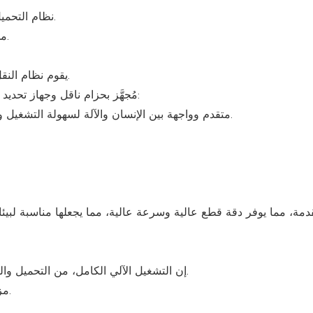
نظام التحميل الآلي، بما في ذلك نقل وتحديد موقع الألواح الزجاجية التلقائي.
مجهزة بنظام كشف الاستشعار لضمان وضع المواد بشكل صحيح.
يقوم نظام النقل والتفريغ الآلي بنقل الزجاج المقطوع بأمان إلى العملية التالية.
مُجهَّز بحزام ناقل وجهاز تحديد المواقع، مما يُقلِّل التدخل اليدوي ويُحسِّن الكفاءة. نظام التحكم:
يعتمد على نظام تحكم PLC متقدم وواجهة بين الإنسان والآلة لسهولة التشغيل ويدعم المراقبة عن بعد والتشخيص.
إن التشغيل الآلي الكامل، من التحميل والقطع إلى التفريغ، يقلل من العمالة اليدوية ويحسن كفاءة الإنتاج.
مزود بتحسين تخطيط ذكي، مما يقلل بشكل فعال من هدر المواد.