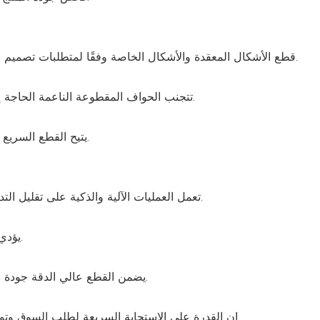
يمكن لـ CNC3726 قطع الأشكال المعقدة والأشكال الخاصة وفقًا لمتطلبات تصميم الحرف اليدوية، مما يدعم الإنتاج المخصص.
تتجنب الحواف المقطوعة الناعمة الحاجة إلى التلميع الإضافي، مما يحسن الجودة الشاملة للحرف اليدوية.
يتيح القطع السريع لدفعات من الحرف اليدوية، مما يضمن جودة ثابتة في كل منتج.
تعمل العمليات الآلية والذكية على تقليل التدخل اليدوي، مما يؤدي إلى تحسين كفاءة خط الإنتاج بشكل عام.
يؤدي زيادة استخدام المواد إلى تقليل النفايات وخفض تكاليف المواد.
يضمن القطع عالي الدقة جودة المنتج العالية والتناسق، مما يقلل من معدلات المنتجات المعيبة.
إن القدرة على الاستجابة السريعة لطلب السوق وتوفير الإنتاج المخصص يعزز القدرة التنافسية للشركة في السوق.