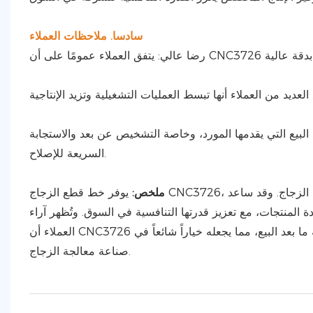
سادسا. ملاحظات العملاء
د البيع التي يقدمها المورد، وخاصة التشخيص عن بعد والاستجابة
السريعة للإصلاح.
ملخص:
يوفر خط قطع الزجاج CNC3726، بتقنياته الأساسية عالية الدقة والأتمتة والذكاء، حلاً فعالاً ودقيقاً لصناعة معالجة الزجاج. وقد ساعد
منتجات، مع تعزيز قدرتها التنافسية في السوق. وتُظهر آراء
العملاء أن CNC3726 لا يوفر مزايا تقنية مهمة فحسب، بل يحظى أيضاً بإشادة كبيرة بفضل خدمة ما بعد البيع، مما يجعله خياراً شائعاً في
صناعة معالجة الزجاج.