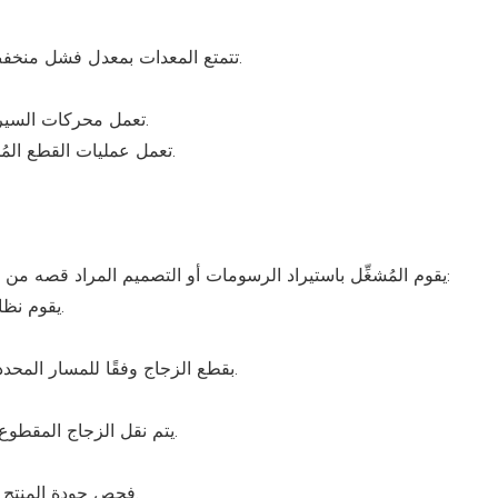
تتمتع المعدات بمعدل فشل منخفض وتوفر تشخيصًا ذكيًا للأخطاء لتقليل وقت التوقف عن العمل.
تعمل محركات السيرفو وأنظمة التحكم الموفرة للطاقة على تقليل استهلاك الطاقة.
تعمل عمليات القطع المُحسّنة على تقليل النفايات والنفايات، مما يقلل من التأثير البيئي.
يقوم المُشغِّل باستيراد الرسومات أو التصميم المراد قصه من خلال البرنامج، والذي يُحسِّن التصميم بعد ذلك. التحميل التلقائي:
يقوم نظام التحميل بتوصيل المواد الخام تلقائيًا إلى موضع القطع المحدد.
تقوم آلة القطع CNC بقطع الزجاج وفقًا للمسار المحدد، ومراقبة حالة القطع في الوقت الفعلي.
يتم نقل الزجاج المقطوع تلقائيًا إلى منطقة التفريغ وفرزه يدويًا أو باستخدام معدات آلية.
فحص جودة المنتج النهائي يضمن أنه يلبي متطلبات الدقة والشكل الخاصة بالعميل.