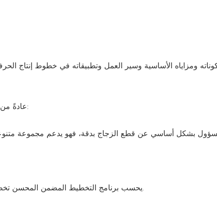
يتكون خط قطع الزجاج CNC3726 عادةً من المكونات الأساسية التالية:
ؤول بشكل أساسي عن قطع الزجاج بدقة، فهو يدعم مجموعة متنوعة
يحسب برنامج التخطيط المضمن المحسن تخطيطات القطع ويحسنها تلقائيًا لتحقيق أقصى استفادة من المواد.