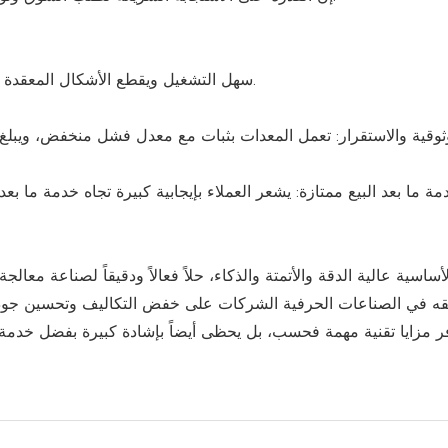
رضا عالي: يتفق العملاء عمومًا على أن CNC3726 سهل التشغيل ويقطع الأشكال المعقدة بدقة عالية.
مة ما بعد البيع ممتازة: يشعر العملاء بإيجابية كبيرة تجاه خدمة ما بع
قه في الصناعات الحرفية الشركات على خفض التكاليف وتحسين جودة ال