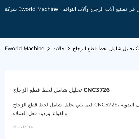
CNC372
حالات
Eworld Machine
تحليل شامل لخط قطع الزجاج CNC3726
فيما يلي تحليل شامل لخط قطع الزجاج CNC3726، يغطي مكوناته ومزاياه الأساسية وسير العمل وتطبيقاته في خطوط إنتاج الحرف اليدوية
والفوائد وردود فعل العملاء.
2025-09-16