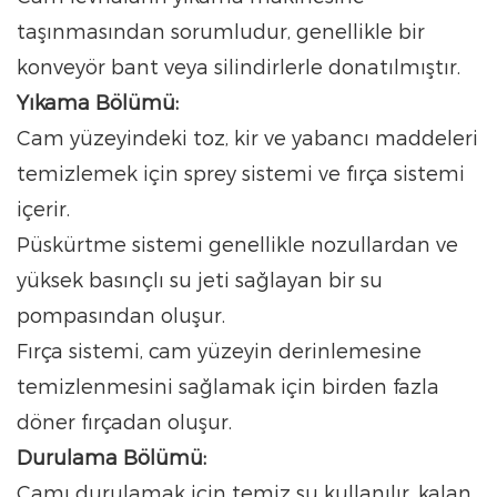
taşınmasından sorumludur, genellikle bir
konveyör bant veya silindirlerle donatılmıştır.
Yıkama Bölümü:
Cam yüzeyindeki toz, kir ve yabancı maddeleri
temizlemek için sprey sistemi ve fırça sistemi
içerir.
Püskürtme sistemi genellikle nozullardan ve
yüksek basınçlı su jeti sağlayan bir su
pompasından oluşur.
Fırça sistemi, cam yüzeyin derinlemesine
temizlenmesini sağlamak için birden fazla
döner fırçadan oluşur.
Durulama Bölümü:
Camı durulamak için temiz su kullanılır, kalan