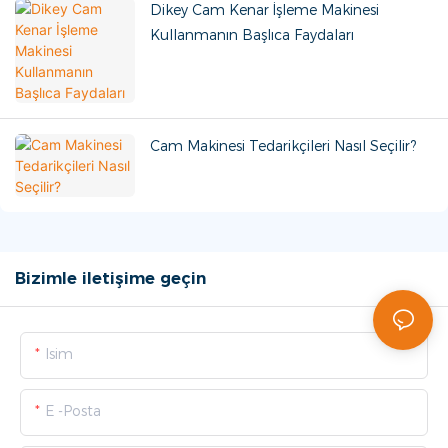
Dikey Cam Kenar İşleme Makinesi
Kullanmanın Başlıca Faydaları
Cam Makinesi Tedarikçileri Nasıl Seçilir?
Bizimle iletişime geçin
Isim
E -posta