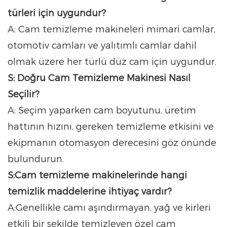
türleri için uygundur?
A: Cam temizleme makineleri mimari camlar,
otomotiv camları ve yalıtımlı camlar dahil
olmak üzere her türlü düz cam için uygundur.
S: Doğru Cam Temizleme Makinesi Nasıl
Seçilir?
A: Seçim yaparken cam boyutunu, üretim
hattının hızını, gereken temizleme etkisini ve
ekipmanın otomasyon derecesini göz önünde
bulundurun.
S:Cam temizleme makinelerinde hangi
temizlik maddelerine ihtiyaç vardır?
A:Genellikle camı aşındırmayan, yağ ve kirleri
etkili bir şekilde temizleyen özel cam