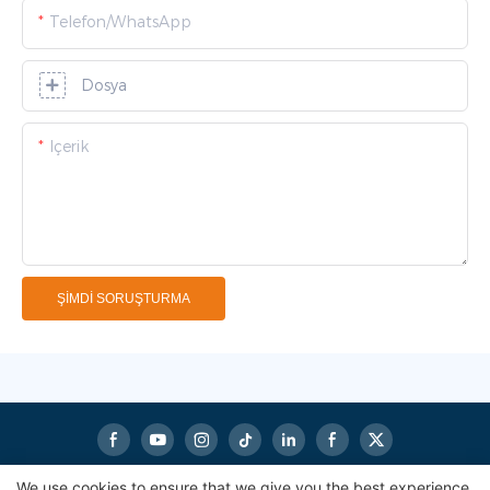
Telefon/WhatsApp
Dosya
Içerik
ŞIMDI SORUŞTURMA
We use cookies to ensure that we give you the best experience