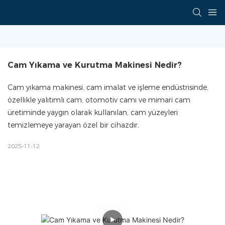
Cam Yıkama ve Kurutma Makinesi Nedir?
Cam yıkama makinesi, cam imalat ve işleme endüstrisinde,
özellikle yalıtımlı cam, otomotiv camı ve mimari cam
üretiminde yaygın olarak kullanılan, cam yüzeyleri
temizlemeye yarayan özel bir cihazdır.
2025-11-12