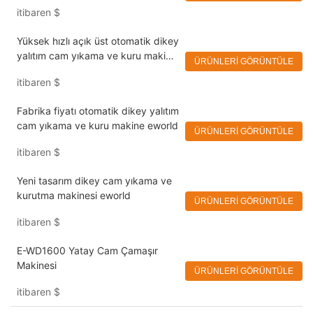
itibaren
$
Yüksek hızlı açık üst otomatik dikey
yalıtım cam yıkama ve kuru makine
ÜRÜNLERI GÖRÜNTÜLE
eworld
itibaren
$
Fabrika fiyatı otomatik dikey yalıtım
cam yıkama ve kuru makine eworld
ÜRÜNLERI GÖRÜNTÜLE
itibaren
$
Yeni tasarım dikey cam yıkama ve
kurutma makinesi eworld
ÜRÜNLERI GÖRÜNTÜLE
itibaren
$
E-WD1600 Yatay Cam Çamaşır
Makinesi
ÜRÜNLERI GÖRÜNTÜLE
itibaren
$