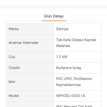
Ürün Detayı
Marka
Edünya
Tek Kafa Dikişsiz Kaynak
Anahtar Kelimeler
Makinesi
Güç
1,5 kW
Özellik
Kullanımı kolay
PVC UPVC Profillerinin
İşlev
Kaynaklanması
Model
WFHJ02-4500.1A
PVC Pencere Tek Kafa