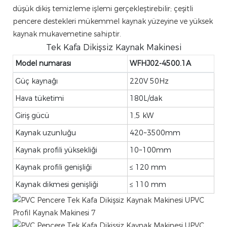
düşük dikiş temizleme işlemi gerçekleştirebilir; çeşitli
pencere destekleri mükemmel kaynak yüzeyine ve yüksek
kaynak mukavemetine sahiptir.
Tek Kafa Dikişsiz Kaynak Makinesi
Model numarası
WFHJ02-4500.1A
Güç kaynağı
220V 50Hz
Hava tüketimi
180L/dak
Giriş gücü
1,5 kW
Kaynak uzunluğu
420~3500mm
Kaynak profili yüksekliği
10~100mm
Kaynak profili genişliği
≤
120 mm
Kaynak dikmesi genişliği
≤
110 mm