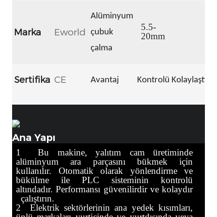
Alüminyum
5.5-
Marka
Eworld
çubuk
20mm
çalma
Sertifika
CE
Avantaj
Kontrolü Kolaylaştırın
Ana Yapı
1
Bu makine, yalıtım cam üretiminde
alüminyum ara parçasını bükmek için
kullanılır. Otomatik olarak yönlendirme ve
bükülme ile PLC sisteminin kontrolü
altındadır. Performansı güvenilirdir ve kolaydır
çalıştırın.
2
Elektrik sektörlerinin ana yedek kısımları,
ünlü markaları yurtiçinde ve yurtdışında veya