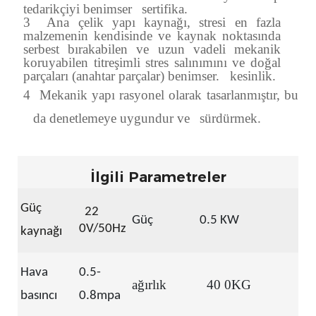
tedarikçiyi benimser
sertifika.
3
Ana çelik yapı kaynağı, stresi en fazla
malzemenin kendisinde ve kaynak noktasında
serbest bırakabilen ve uzun vadeli mekanik
koruyabilen titreşimli stres salınımını ve doğal
parçaları (anahtar parçalar) benimser.
kesinlik.
4
Mekanik yapı rasyonel olarak tasarlanmıştır, bu
da denetlemeye uygundur ve
sürdürmek.
İlgili Parametreler
Güç
22
Güç
0.5 KW
0V/50Hz
kaynağı
Hava
0.5-
ağırlık
40
0KG
basıncı
0.8mpa