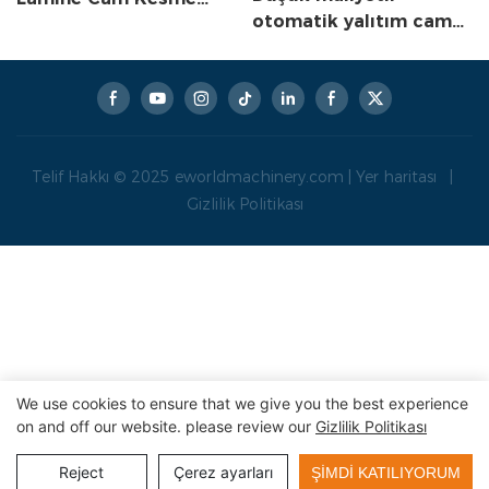
otomatik yalıtım cam
Makinesi
argon test makinesi
eworld
Telif Hakkı © 2025
eworldmachinery.com
|
Yer haritası
|
Gizlilik Politikası
We use cookies to ensure that we give you the best experience
on and off our website. please review our
Gizlilik Politikası
Reject
Çerez ayarları
ŞIMDI KATILIYORUM