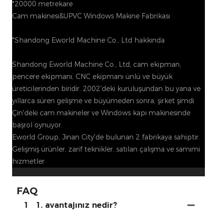
*20000 metrekare
Cam makinesi&UPVC Windows Makine Fabrikası
*Shandong Eworld Machine Co., Ltd hakkında
Shandong Eworld Machine Co., Ltd, cam ekipman,
pencere ekipmanı, CNC ekipmanı ünlü ve büyük
üreticilerinden biridir. 2002'deki kuruluşundan bu yana ve
yıllarca süren gelişme ve büyümeden sonra, şirket şimdi
Çin'deki cam makineler ve Windows kapı makinesinde
başrol oynuyor.
Eworld Group, Jinan City'de bulunan 2 fabrikaya sahiptir.
Gelişmiş ürünler, zarif teknikler, satılan çalışma ve samimi
hizmetler
FAQ
1
1. avantajınız nedir?