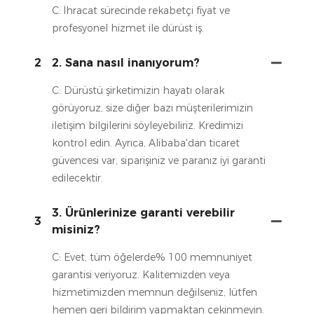
C: İhracat sürecinde rekabetçi fiyat ve
profesyonel hizmet ile dürüst iş.
2
2. Sana nasıl inanıyorum?
C: Dürüstü şirketimizin hayatı olarak
görüyoruz, size diğer bazı müşterilerimizin
iletişim bilgilerini söyleyebiliriz. Kredimizi
kontrol edin. Ayrıca, Alibaba'dan ticaret
güvencesi var, siparişiniz ve paranız iyi garanti
edilecektir.
3. Ürünlerinize garanti verebilir
3
misiniz?
C: Evet, tüm öğelerde% 100 memnuniyet
garantisi veriyoruz. Kalitemizden veya
hizmetimizden memnun değilseniz, lütfen
hemen geri bildirim yapmaktan çekinmeyin.