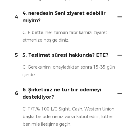
4. neredesin Seni ziyaret edebilir
4
miyim?
C: Elbette, her zaman fabrikamızı ziyaret
etmenize hoş geldiniz.
5
5. Teslimat süresi hakkında? ETE?
C: Gereksinimi onayladıktan sonra 15-35 gün
içinde.
6. Şirketiniz ne tür bir ödemeyi
6
destekliyor?
C: T/T,% 100 L/C Sight, Cash, Western Union
başka bir ödemeniz varsa kabul edilir, lütfen
benimle iletişime geçin.