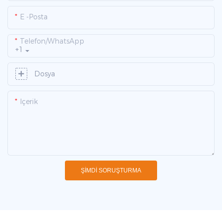
E -posta
Telefon/WhatsApp
+1
Dosya
Içerik
ŞIMDI SORUŞTURMA