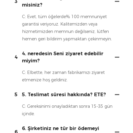
3
misiniz?
C: Evet, tüm öğelerde% 100 memnuniyet
garantisi veriyoruz. Kalitemizden veya
hizmetimizden memnun değilseniz, lütfen
hemen geri bildirim yapmaktan çekinmeyin.
4. neredesin Seni ziyaret edebilir
4
miyim?
C: Elbette, her zaman fabrikamızı ziyaret
etmenize hoş geldiniz.
5
5. Teslimat süresi hakkında? ETE?
C: Gereksinimi onayladıktan sonra 15-35 gün
içinde.
6. Şirketiniz ne tür bir ödemeyi
6