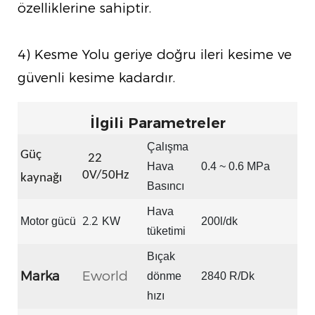
özelliklerine sahiptir.
4) Kesme Yolu geriye doğru ileri kesime ve
güvenli kesime kadardır.
İlgili Parametreler
Çalışma
Güç
22
Hava
0.4 ~ 0.6 MPa
0V/50Hz
kaynağı
Basıncı
Hava
2.2
Motor gücü
KW
200l/dk
tüketimi
Bıçak
Marka
Eworld
dönme
2840 R/Dk
hızı