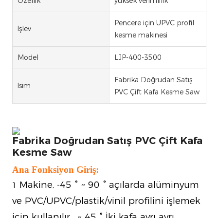
Özellik
yüksek verimlilik
Pencere için UPVC profil
İşlev
kesme makinesi
Model
LJP-400-3500
Fabrika Doğrudan Satış
İsim
PVC Çift Kafa Kesme Saw
Fabrika Doğrudan Satış PVC Çift Kafa
Kesme Saw
Ana Fonksiyon Giriş:
Makine, -45 ° ~ 90 ° açılarda alüminyum
1
ve PVC/UPVC/plastik/vinil profilini işlemek
için kullanılır. ~ 45 ° İki kafa ayrı ayrı