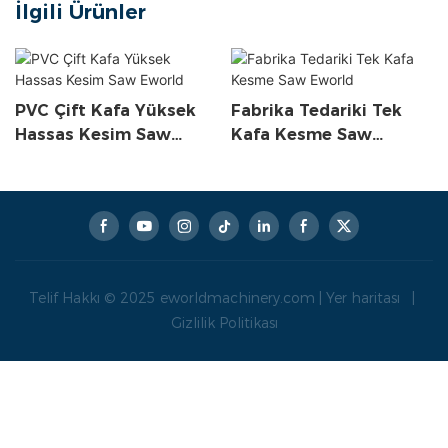
İlgili Ürünler
PVC Çift Kafa Yüksek
Fabrika Tedariki Tek
Hassas Kesim Saw
Kafa Kesme Saw
Eworld
Eworld
Telif Hakkı © 2025
eworldmachinery.com
|
Yer haritası
|
Gizlilik Politikası