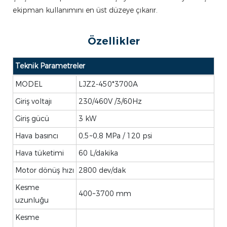
ekipman kullanımını en üst düzeye çıkarır.
Özellikler
Teknik Parametreler
MODEL
LJZ2-450*3700A
Giriş voltajı
230/460V /3/60Hz
Giriş gücü
3 kW
Hava basıncı
0,5~0,8 MPa / 120 psi
Hava tüketimi
60 L/dakika
Motor dönüş hızı
2800 dev/dak
Kesme
400~3700 mm
uzunluğu
Kesme