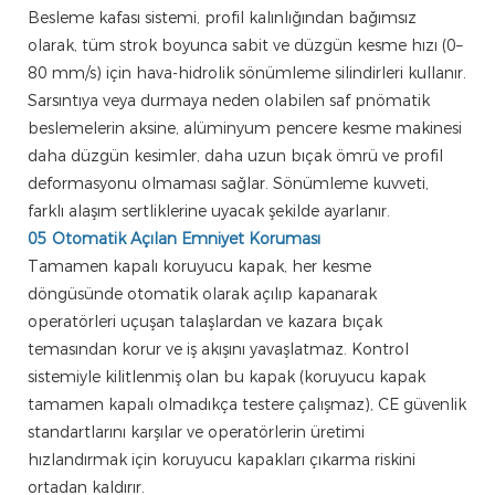
Besleme kafası sistemi, profil kalınlığından bağımsız
olarak, tüm strok boyunca sabit ve düzgün kesme hızı (0–
80 mm/s) için hava-hidrolik sönümleme silindirleri kullanır.
Sarsıntıya veya durmaya neden olabilen saf pnömatik
beslemelerin aksine, alüminyum pencere kesme makinesi
daha düzgün kesimler, daha uzun bıçak ömrü ve profil
deformasyonu olmaması sağlar. Sönümleme kuvveti,
farklı alaşım sertliklerine uyacak şekilde ayarlanır.
05 Otomatik Açılan Emniyet Koruması
Tamamen kapalı koruyucu kapak, her kesme
döngüsünde otomatik olarak açılıp kapanarak
operatörleri uçuşan talaşlardan ve kazara bıçak
temasından korur ve iş akışını yavaşlatmaz. Kontrol
sistemiyle kilitlenmiş olan bu kapak (koruyucu kapak
tamamen kapalı olmadıkça testere çalışmaz), CE güvenlik
standartlarını karşılar ve operatörlerin üretimi
hızlandırmak için koruyucu kapakları çıkarma riskini
ortadan kaldırır.