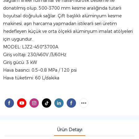
Sağlam lineer rulmanlar ve hava-hidrolik besleme ile
donatılmış olup, 500-3700 mm kesme aralığında tutarlı
boyutsal doğruluk sağlar. Çift başlıklı alüminyum kesme
makinesi, aşırı harcama yapmadan istikrarlı seri üretim
hedefleyen küçük ve orta ölçekli alüminyum imalat atölyeleri
için uygundur.
MODEL: LJZ2-450*3700A
Giriş voltajı: 230/460V /3/60Hz
Giriş gücü: 3 kW
Hava basıncı: 0,5~0,8 MPa / 120 psi
Hava tüketimi: 60 L/dakika
Ürün Detayı