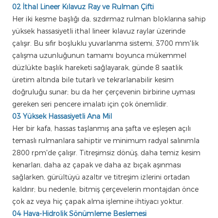
02 İthal Lineer Kılavuz Ray ve Rulman Çifti
Her iki kesme başlığı da, sızdırmaz rulman bloklarına sahip
yüksek hassasiyetli ithal lineer kılavuz raylar üzerinde
çalışır. Bu sıfır boşluklu yuvarlanma sistemi, 3700 mm'lik
çalışma uzunluğunun tamamı boyunca mükemmel
düzlükte başlık hareketi sağlayarak, günde 8 saatlik
üretim altında bile tutarlı ve tekrarlanabilir kesim
doğruluğu sunar; bu da her çerçevenin birbirine uyması
gereken seri pencere imalatı için çok önemlidir.
03 Yüksek Hassasiyetli Ana Mil
Her bir kafa, hassas taşlanmış ana şafta ve eşleşen açılı
temaslı rulmanlara sahiptir ve minimum radyal salınımla
2800 rpm'de çalışır. Titreşimsiz dönüş, daha temiz kesim
kenarları, daha az çapak ve daha az bıçak aşınması
sağlarken, gürültüyü azaltır ve titreşim izlerini ortadan
kaldırır; bu nedenle, bitmiş çerçevelerin montajdan önce
çok az veya hiç çapak alma işlemine ihtiyacı yoktur.
04 Hava-Hidrolik Sönümleme Beslemesi