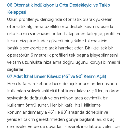
06 Otomatik İndüksiyonlu Orta Destekleyici ve Takip
Kelepçesi
Uzun profiller yüklendiğinde otomatik olarak yükselen
otomatik algılama özellikli orta destek, kesim sırasında
orta kısmın sarkmasını önler. Takip eden kelepçe, profilleri
kesim çizgisine kadar güvenli bir şekilde tutmak için
başlıkla senkronize olarak hareket eder. Birlikte, tek bir
operatörün 6 metrelik profilleri tek başına işleyebilmesini
ve tam uzunlukta hizalama doğruluğunu koruyabilmesini
sağlarlar.
07 Adet İthal Lineer Kılavuz (45° ve 90° Kesim Açılı)
Hem kafa hareketinde hem de açı konumlandırmasında
kullanılan yüksek kaliteli ithal lineer kılavuz çiftleri, mikron
seviyesinde doğruluk ve on milyonlarca çevrimlik bir
kullanım ömrü sunar. Her bir kafa, hızlı kilitleme
konumlandırmasıyla 45° ile 90° arasında dönebilir ve
yeniden takım gerektirmeden gönye bağlantıları, dik açılı
çerçeveler ve perde duvarları işleyerek imalat atölyeleri için