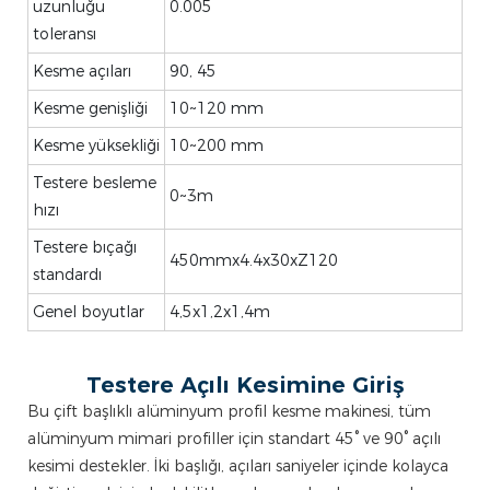
uzunluğu
0.005
toleransı
Kesme açıları
90, 45
Kesme genişliği
10~120 mm
Kesme yüksekliği
10~200 mm
Testere besleme
0~3m
hızı
Testere bıçağı
450mmx4.4x30xZ120
standardı
Genel boyutlar
4,5x1,2x1,4m
Testere Açılı Kesimine Giriş
Bu çift başlıklı alüminyum profil kesme makinesi, tüm
alüminyum mimari profiller için standart 45° ve 90° açılı
kesimi destekler. İki başlığı, açıları saniyeler içinde kolayca