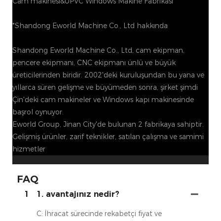
Cam makinesi&UPVC Windows Makine Fabrikası
*Shandong Eworld Machine Co., Ltd hakkında
Shandong Eworld Machine Co., Ltd, cam ekipman,
pencere ekipmanı, CNC ekipmanı ünlü ve büyük
üreticilerinden biridir. 2002'deki kuruluşundan bu yana ve
yıllarca süren gelişme ve büyümeden sonra, şirket şimdi
Çin'deki cam makineler ve Windows kapı makinesinde
başrol oynuyor.
Eworld Group, Jinan City'de bulunan 2 fabrikaya sahiptir.
Gelişmiş ürünler, zarif teknikler, satılan çalışma ve samimi
hizmetler
FAQ
1
1. avantajınız nedir?
C: İhracat sürecinde rekabetçi fiyat ve