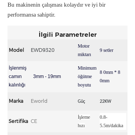
Bu makinenin çalışması kolaydır ve iyi bir
performansa sahiptir.
İlgili Parametreler
Motor
Model
EWD9320
9 setler
miktarı
İşlenmiş
Minimum
8
0mm *
8
camın
3mm - 19mm
öğütme
0mm
kalınlığı
boyutu
Marka
Eworld
Güç
22KW
İşleme
0.8-
Sertifika
CE
hızı
5.5m/dakika