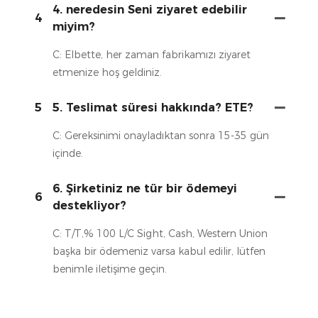
4. neredesin Seni ziyaret edebilir
4
miyim?
C: Elbette, her zaman fabrikamızı ziyaret
etmenize hoş geldiniz.
5
5. Teslimat süresi hakkında? ETE?
C: Gereksinimi onayladıktan sonra 15-35 gün
içinde.
6. Şirketiniz ne tür bir ödemeyi
6
destekliyor?
C: T/T,% 100 L/C Sight, Cash, Western Union
başka bir ödemeniz varsa kabul edilir, lütfen
benimle iletişime geçin.