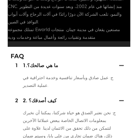
CNC. منذ إنشائها في عام 2002، وبعد سنوات عديدة من التطوير
والنمو، تلعب الشركة الآن دورًا رائدًا في آلات الزجاج وآلات أبواب
النوافذ في الصين.
تمتلك مجموعة Eworld مصنعين يقعان في مدينة جينان. منتجات
متقدمة وتقنيات رائعة وأعمال مباعة وخدمات ودية
FAQ
1.ما هي صالحك؟
1
ج: عمل صادق وبأسعار تنافسية وخدمة احترافية في
عملية التصدير.
2. كيف أصدقك؟
2
ج: نحن نعتبر الصدق هو حياة شركتنا، يمكننا أن نخبرك
بمعلومات الاتصال الخاصة ببعض عملائنا الآخرين
لتتمكن من ذلك تحقق من الائتمان لدينا. علاوة على
ذلك، هناك ضمان تجاري من علي بابا، وسيتم ضمان