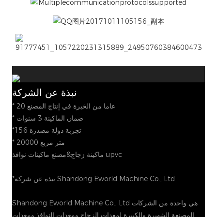
نبذة عن الشركة
* 20 عاما من الخبرة في إنتاج المصنع
* ضمان الماكينة 3 سنوات
*156 تجربة دولة مصدرة
* 20000 متر مربع
ماكينة زجاج&مصنع ماكينات نوافذ upvc
*نبذة عن شركة Shandong Eworld Machine Co., Ltd
Shandong Eworld Machine Co., Ltd هي واحدة من الشركات
المصنعة الشهيرة والكبيرة لمعدات الزجاج ومعدات النوافذ ومعدات