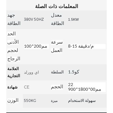
المعلمات ذات الصلة
معدل
جهد
380V 50HZ
1.5KW
الطاقة
الطاقة
الحد
سرعة
الأدنى
8-15 م/دقيقة
مم200*100
العمل
لحجم
الزجاج
العلامة
كو1.5
اي وورلد
السلطة
التجارية
22
الحجم
CE
شهادة
مم00*1800*900
ميزة
550KG
الوزن
سهولة الاستخدام