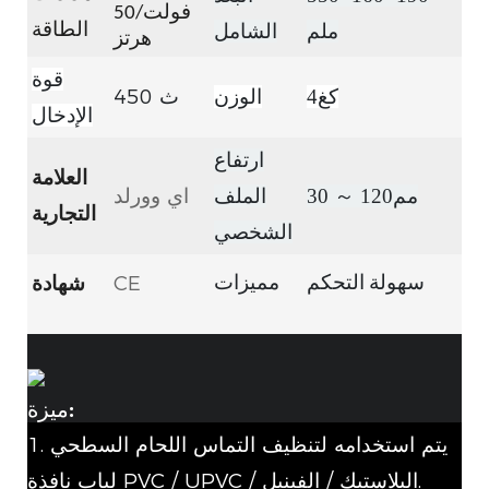
فولت/50
ملم
الشامل
الطاقة
هرتز
قوة
450
كغ4
الوزن
ث
الإدخال
ارتفاع
العلامة
اي وورلد
مم120
～
30
الملف
التجارية
الشخصي
CE
شهادة
سهولة التحكم
مميزات
ميزة:
1. يتم استخدامه لتنظيف التماس اللحام السطحي
لباب نافذة PVC / UPVC / البلاستيك / الفينيل.