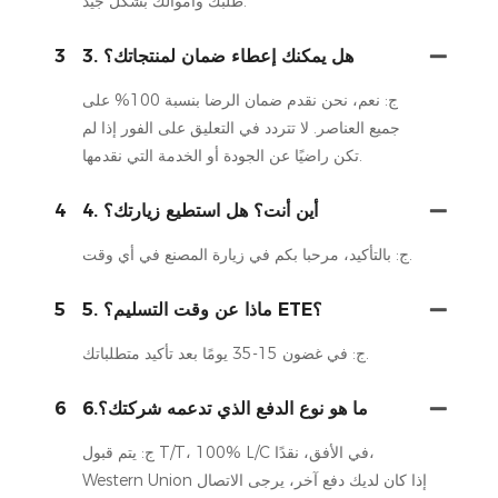
طلبك وأموالك بشكل جيد.
3. هل يمكنك إعطاء ضمان لمنتجاتك؟
3
ج: نعم، نحن نقدم ضمان الرضا بنسبة 100% على
جميع العناصر. لا تتردد في التعليق على الفور إذا لم
تكن راضيًا عن الجودة أو الخدمة التي نقدمها.
4. أين أنت؟ هل استطيع زيارتك؟
4
ج: بالتأكيد، مرحبا بكم في زيارة المصنع في أي وقت.
5. ماذا عن وقت التسليم؟ ETE؟
5
ج: في غضون 15-35 يومًا بعد تأكيد متطلباتك.
6.ما هو نوع الدفع الذي تدعمه شركتك؟
6
ج: يتم قبول T/T، 100% L/C في الأفق، نقدًا،
Western Union إذا كان لديك دفع آخر، يرجى الاتصال