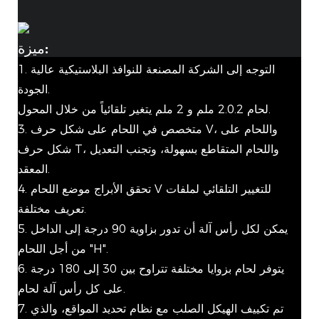
ميزة:
1. التوجه إلى الشركة المصنعة للنوافذ البلاستيكية عالية
الجودة.
لحام 2.0.2 ملم و 2 ملم يتغير تلقائياً من خلال المحول.
3. متخصص في اللحام على شكل حرف V، واللحام على
شكل حرف T، واللحام المتقاطع بسهولة، وتجنب التعديل
المعقد.
4. تحقق الأبراج موضع اللحام V للتغيير التلقائي لملفات
تعريف مختلفة.
5. يمكن لكل رأس آلة أن تدور بزاوية 90 درجة إلى الداخل
من أجل اللحام "H".
6. يتوفر لحام بزوايا مختلفة تتراوح بين 30 إلى 180 درجة
على كل رأس آلة لحام.
7. تم تكييف الهيكل الصلب مع نظام تحديد المواقع، والذي