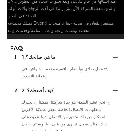
CNC. منذ إنشائها في عام 2002، وبعد سنوات عديدة من التطوير
والنمو، تلعب الشركة الآن دورًا رائدًا في آلات الزجاج وآلات أبواب
النوافذ في الصين.
تمتلك مجموعة Eworld مصنعين يقعان في مدينة جينان. منتجات
متقدمة وتقنيات رائعة وأعمال مباعة وخدمات ودية
FAQ
1.ما هي صالحك؟
1
ج: عمل صادق وبأسعار تنافسية وخدمة احترافية في
عملية التصدير.
2. كيف أصدقك؟
2
ج: نحن نعتبر الصدق هو حياة شركتنا، يمكننا أن نخبرك
بمعلومات الاتصال الخاصة ببعض عملائنا الآخرين
لتتمكن من ذلك تحقق من الائتمان لدينا. علاوة على
ذلك، هناك ضمان تجاري من علي بابا، وسيتم ضمان