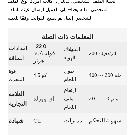
لعينة الملف الشخصي، لذلك إذا كانت أمريكا نوع الملف
الشخصي، فإنه يحتاج إلى العميل إرسال عينة الملف
الشخصي إلينا، ثم نصنع القوالب وفقًا للعينة
المعلمات ذات الصلة
22
0
امدادات
استهلاك
200 لتر/دقيقة
فولت/50
الهواء
الطاقة
هرتز
طول
قوة
4.5
400 ~ 4300 ملم
كو
اللحام
المحرك
ارتفاع
العلامة
اي وورلد
20 ~ 110 ملم
ملف
التجارية
اللحام
CE
شهادة
سهولة التحكم
مميزات