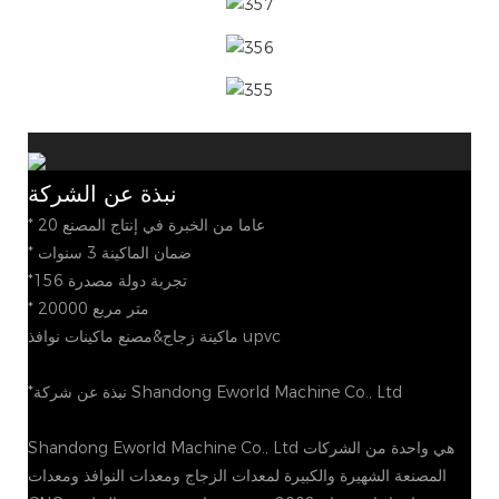
نبذة عن الشركة
* 20 عاما من الخبرة في إنتاج المصنع
* ضمان الماكينة 3 سنوات
*156 تجربة دولة مصدرة
* 20000 متر مربع
ماكينة زجاج&مصنع ماكينات نوافذ upvc
*نبذة عن شركة Shandong Eworld Machine Co., Ltd
Shandong Eworld Machine Co., Ltd هي واحدة من الشركات
المصنعة الشهيرة والكبيرة لمعدات الزجاج ومعدات النوافذ ومعدات