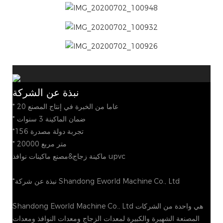
نبذة عن الشركة
* 20 عاما من الخبرة في إنتاج المصنع
* ضمان الماكينة 3 سنوات
*156 تجربة دولة مصدرة
* 20000 متر مربع
ماكينة زجاج&مصنع ماكينات نوافذ upvc
*نبذة عن شركة Shandong Eworld Machine Co., Ltd
Shandong Eworld Machine Co., Ltd هي واحدة من الشركات
المصنعة الشهيرة والكبيرة لمعدات الزجاج ومعدات النوافذ ومعدات