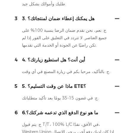
طلبك وأموالك بشكل جيد.
3. هل يمكنك إعطاء ضمان لمنتجاتك؟
3
ج: نعم، نحن نقدم ضمان الرضا بنسبة 100% على
جميع العناصر. لا تتردد في التعليق على الفور إذا لم
تكن راضيًا عن الجودة أو الخدمة التي نقدمها.
4. أين أنت؟ هل استطيع زيارتك؟
4
ج: بالتأكيد، مرحبا بكم في زيارة المصنع في أي وقت.
5. ماذا عن وقت التسليم؟ ETE؟
5
ج: في غضون 15-35 يومًا بعد تأكيد متطلباتك.
6.ما هو نوع الدفع الذي تدعمه شركتك؟
6
ج: يتم قبول T/T، 100% L/C في الأفق، نقدًا،
Western Union إذا كان لديك دفع آخر، يرجى الاتصال