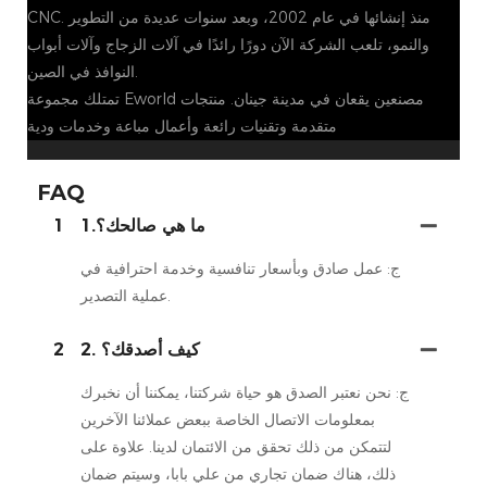
CNC. منذ إنشائها في عام 2002، وبعد سنوات عديدة من التطوير
والنمو، تلعب الشركة الآن دورًا رائدًا في آلات الزجاج وآلات أبواب
النوافذ في الصين.
تمتلك مجموعة Eworld مصنعين يقعان في مدينة جينان. منتجات
متقدمة وتقنيات رائعة وأعمال مباعة وخدمات ودية
FAQ
1.ما هي صالحك؟
1
ج: عمل صادق وبأسعار تنافسية وخدمة احترافية في
عملية التصدير.
2. كيف أصدقك؟
2
ج: نحن نعتبر الصدق هو حياة شركتنا، يمكننا أن نخبرك
بمعلومات الاتصال الخاصة ببعض عملائنا الآخرين
لتتمكن من ذلك تحقق من الائتمان لدينا. علاوة على
ذلك، هناك ضمان تجاري من علي بابا، وسيتم ضمان