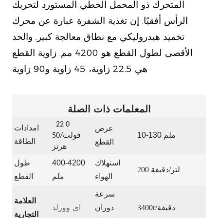
المتحرك ذو المحمل الخطي المستورد لتحريك
الرأس أفقيًا. إن تغذية الشفرة عبارة عن محرك
تخميد هيدروليكي مع نطاق معالجة كبير. والحد
الأقصى لطول القطع هو 4200 مم. زاوية القطع
هي 22.5 زاوية، 45 زاوية و90 زاوية
المعلمات ذات الصلة
22
0
عرض
امدادات
10-130 ملم
فولت/50
القطع
الطاقة
هرتز
استهلاك
400-4200
طول
200 لتر/دقيقة
الهواء
ملم
القطع
سرعة
العلامة
اي وورلد
3400r/دقيقة
دوران
التجارية