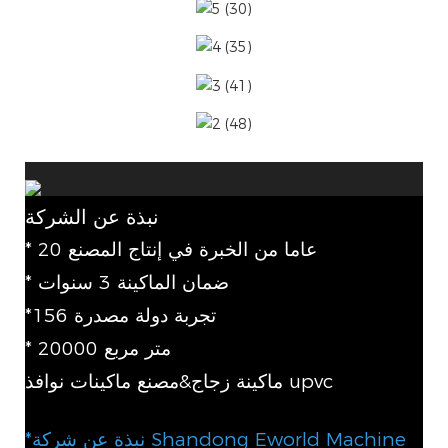
نبذة عن الشركة
* 20 عاما من الخبرة في إنتاج المصنع
* ضمان الماكينة 3 سنوات
*156 تجربة دولة مصدرة
* 20000 متر مربع
ماكينة زجاج&مصنع ماكينات نوافذ upvc
*نبذة عن شركة Shandong Eworld Machine